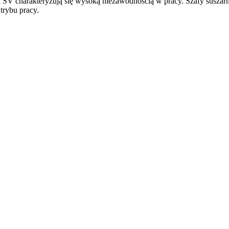
rii SV charakteryzują się wysoką niezawodnością w pracy. Szafy sus
 trybu pracy.