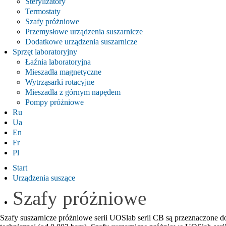
Sterylizatory
Termostaty
Szafy próżniowe
Przemysłowe urządzenia suszarnicze
Dodatkowe urządzenia suszarnicze
Sprzęt laboratoryjny
Łaźnia laboratoryjna
Mieszadła magnetyczne
Wytrząsarki rotacyjne
Mieszadła z górnym napędem
Pompy próżniowe
Ru
Ua
En
Fr
Pl
Start
Urządzenia suszące
Szafy próżniowe
Szafy suszarnicze próżniowe serii UOSlab serii СВ są przeznaczone 