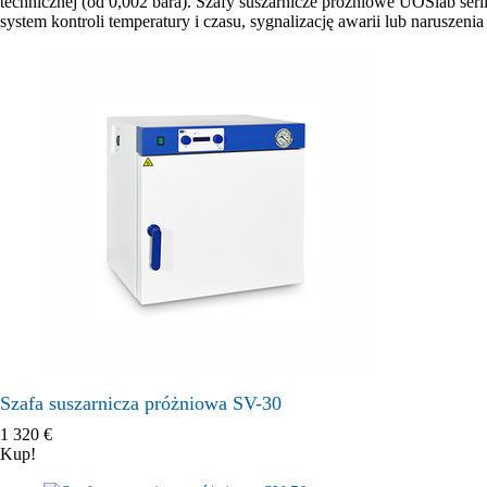
technicznej (od 0,002 bara). Szafy suszarnicze próżniowe UOSlab se
system kontroli temperatury i czasu, sygnalizację awarii lub naruszenia
Szafa suszarnicza próżniowa SV-30
1 320
€
Kup!